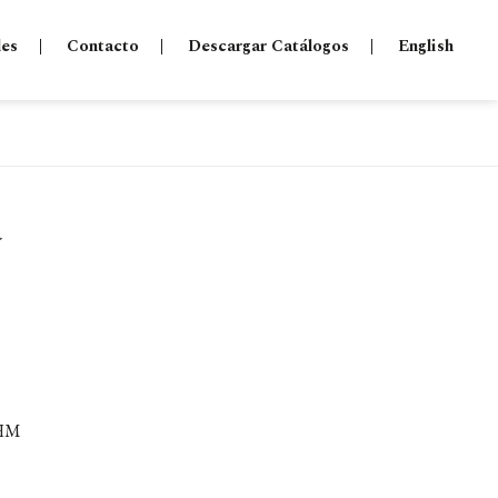
les
Contacto
Descargar Catálogos
English
a
 HM